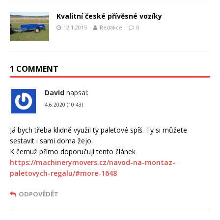
Kvalitní české přívěsné vozíky
12.1.2015
Redakce
0
1 COMMENT
David
napsal:
4.6.2020 (10.43)
Já bych třeba klidně využil ty paletové spíš. Ty si můžete
sestavit i sami doma žejo.
K čemuž přímo doporučuji tento článek
https://machinerymovers.cz/navod-na-montaz-
paletovych-regalu/#more-1648
ODPOVĚDĚT