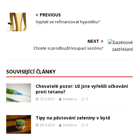
PREVIOUS
Vyplatí se refinancovat hypotéku?
NEXT
Chcete si prodloužit koupací sezónu?
SOUVISEJÍCÍ ČLÁNKY
Chovatelé pozor: Už jste vyřešili očkování
proti tetanu?
23.6.2021
Redakce
0
Tipy na pěstování zeleniny v bytě
28.4.2023
Redakce
0