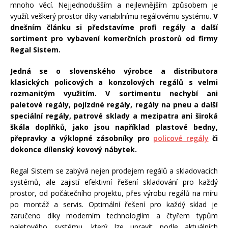
mnoho věcí. Nejjednodušším a nejlevnějším způsobem je
využít veškerý prostor díky variabilnímu regálovému systému.
V
dnešním článku si představíme profi regály a další
sortiment pro vybavení komerčních prostorů od firmy
Regal Sistem.
Jedná se o slovenského výrobce a distributora
klasických policových a konzolových regálů s velmi
rozmanitým využitím. V sortimentu nechybí ani
paletové regály, pojízdné regály, regály na pneu a další
speciální regály, patrové sklady a mezipatra ani široká
škála doplňků, jako jsou například plastové bedny,
přepravky a výklopné zásobníky pro
policové regály
či
dokonce dílenský kovový nábytek.
Regal Sistem se zabývá nejen prodejem regálů a skladovacích
systémů, ale zajistí efektivní řešení skladování pro každý
prostor, od počátečního projektu, přes výrobu regálů na míru
po montáž a servis. Optimální řešení pro každý sklad je
zaručeno díky
moderním technologiím a čtyřem typům
paletového systému, který lze upravit podle aktuálních