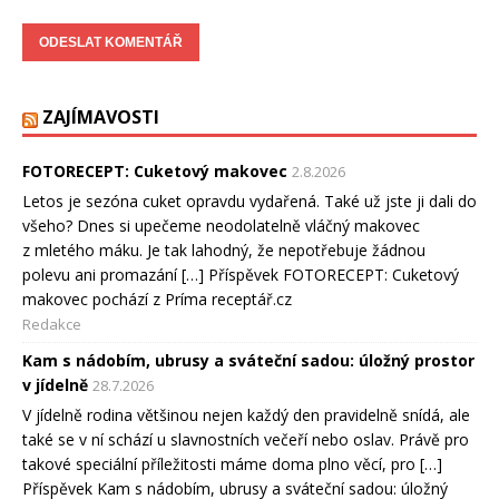
ZAJÍMAVOSTI
FOTORECEPT: Cuketový makovec
2.8.2026
Letos je sezóna cuket opravdu vydařená. Také už jste ji dali do
všeho? Dnes si upečeme neodolatelně vláčný makovec
z mletého máku. Je tak lahodný, že nepotřebuje žádnou
polevu ani promazání […] Příspěvek FOTORECEPT: Cuketový
makovec pochází z Príma receptář.cz
Redakce
Kam s nádobím, ubrusy a sváteční sadou: úložný prostor
v jídelně
28.7.2026
V jídelně rodina většinou nejen každý den pravidelně snídá, ale
také se v ní schází u slavnostních večeří nebo oslav. Právě pro
takové speciální příležitosti máme doma plno věcí, pro […]
Příspěvek Kam s nádobím, ubrusy a sváteční sadou: úložný