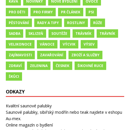
KÁVA
NOVINKY
NOVÉ BYDLENÍ
OVOCE
PRO DĚTI
PRO FIRMY
PR ČLÁNEK
PSI
PĚSTOVÁNÍ
RADY A TIPY
ROSTLINY
RŮŽE
SADBA
SKLIZEŇ
SOUTĚŽE
TRÁVMÍK
TRÁVNÍK
VELIKONOCE
VÁNOCE
VÝCVIK
VÝSEV
ZAJÍMAVOSTI
ZAVAŘOVÁNÍ
ZBOŽÍ A SLUŽBY
ZDRAVÍ
ZELENINA
ČESNEK
ŠIKOVNÉ RUCE
ŠKŮCI
ODKAZY
Kvalitní saunové palubky
Saunové palubky, sibiřský modřín nebo teak najdete v eshopu
Au-mex.
Online magazín o bydlení