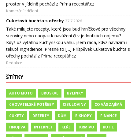
prostor v jídelně pochází z Príma receptář.cz
Komerční sdělení
Cuketová buchta s ořechy
27.7.2026
Také milujete recepty, které jsou buď hrníčkové pro všechny
suroviny nebo naopak k navážení či v jednotkách objemu?
Když už vytáhnu kuchyňskou váhu, jsem ráda, když navážím i
tekuté ingredience. Přesně to […] Příspěvek Cuketová buchta s
ořechy pochází z Príma receptář.cz
Redakce
ŠTÍTKY
AUTO MOTO
BROSKVE
BYLINKY
CHOVATELSKÉ POTŘEBY
CIBULOVINY
CO VÁS ZAJÍMÁ
CUKETY
DEZERTY
DŮM
E-SHOPY
FINANCE
HNOJIVA
INTERNET
KEŘE
KRMIVO
KUTIL