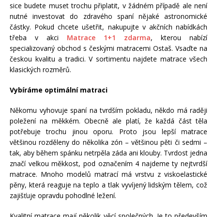
sice budete muset trochu připlatit, v žádném případě ale není
nutné investovat do zdravého spaní nějaké astronomické
částky. Pokud chcete ušetřit, nakupujte v akčních nabídkách
třeba v akci
Matrace 1+1 zdarma
, kterou nabízí
specializovaný obchod s českými matracemi Ostaš. Vsaďte na
českou kvalitu a tradici. V sortimentu najdete matrace všech
klasických rozměrů.
Vybíráme optimální matraci
Někomu vyhovuje spaní na tvrdším pokladu, někdo má raději
poležení na měkkém. Obecně ale platí, že každá část těla
potřebuje trochu jinou oporu. Proto jsou lepší matrace
většinou rozděleny do několika zón – většinou pěti či sedmi –
tak, aby během spánku netrpěla záda ani klouby. Tvrdost jedna
značí velkou měkkost, pod označením 4 najdeme ty nejtvrdší
matrace. Mnoho modelů matrací má vrstvu z viskoelastické
pěny, která reaguje na teplo a tlak vyvíjený lidským tělem, což
zajišťuje opravdu pohodlné ležení.
Kvalitní matrace mají několik věcí společných. Je to především