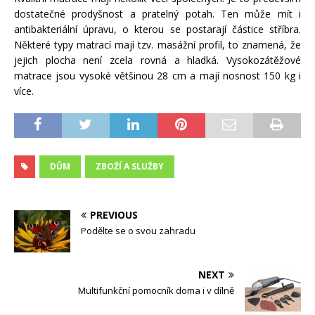
dostatečné prodyšnost a pratelný potah. Ten může mít i
antibakteriální úpravu, o kterou se postarají částice stříbra.
Některé typy matrací mají tzv. masážní profil, to znamená, že
jejich plocha není zcela rovná a hladká. Vysokozátěžové
matrace jsou vysoké většinou 28 cm a mají nosnost 150 kg i
více.
DŮM
ZBOŽÍ A SLUŽBY
PREVIOUS
Podělte se o svou zahradu
NEXT
Multifunkční pomocník doma i v dílně