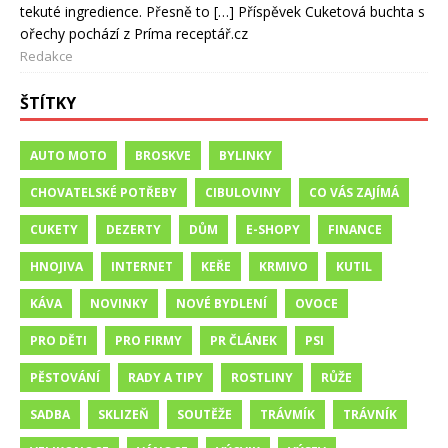
tekuté ingredience. Přesně to […] Příspěvek Cuketová buchta s
ořechy pochází z Príma receptář.cz
Redakce
ŠTÍTKY
AUTO MOTO
BROSKVE
BYLINKY
CHOVATELSKÉ POTŘEBY
CIBULOVINY
CO VÁS ZAJÍMÁ
CUKETY
DEZERTY
DŮM
E-SHOPY
FINANCE
HNOJIVA
INTERNET
KEŘE
KRMIVO
KUTIL
KÁVA
NOVINKY
NOVÉ BYDLENÍ
OVOCE
PRO DĚTI
PRO FIRMY
PR ČLÁNEK
PSI
PĚSTOVÁNÍ
RADY A TIPY
ROSTLINY
RŮŽE
SADBA
SKLIZEŇ
SOUTĚŽE
TRÁVMÍK
TRÁVNÍK