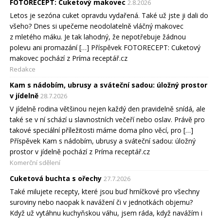
FOTORECEPT: Cuketový makovec
2.8.2026
Letos je sezóna cuket opravdu vydařená. Také už jste ji dali do
všeho? Dnes si upečeme neodolatelně vláčný makovec
z mletého máku. Je tak lahodný, že nepotřebuje žádnou
polevu ani promazání […] Příspěvek FOTORECEPT: Cuketový
makovec pochází z Príma receptář.cz
Redakce
Kam s nádobím, ubrusy a sváteční sadou: úložný prostor
v jídelně
28.7.2026
V jídelně rodina většinou nejen každý den pravidelně snídá, ale
také se v ní schází u slavnostních večeří nebo oslav. Právě pro
takové speciální příležitosti máme doma plno věcí, pro […]
Příspěvek Kam s nádobím, ubrusy a sváteční sadou: úložný
prostor v jídelně pochází z Príma receptář.cz
Komerční sdělení
Cuketová buchta s ořechy
27.7.2026
Také milujete recepty, které jsou buď hrníčkové pro všechny
suroviny nebo naopak k navážení či v jednotkách objemu?
Když už vytáhnu kuchyňskou váhu, jsem ráda, když navážím i