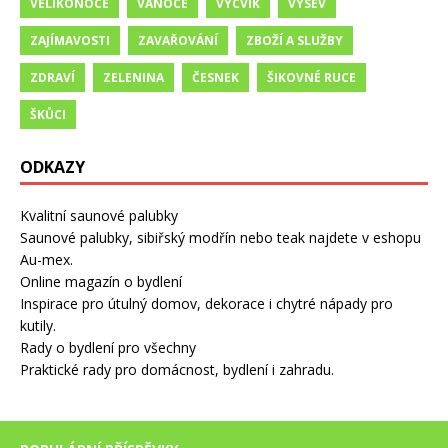
VELIKONOCE
VÁNOCE
VÝCVIK
VÝSEV
ZAJÍMAVOSTI
ZAVAŘOVÁNÍ
ZBOŽÍ A SLUŽBY
ZDRAVÍ
ZELENINA
ČESNEK
ŠIKOVNÉ RUCE
ŠKŮCI
ODKAZY
Kvalitní saunové palubky
Saunové palubky, sibiřský modřín nebo teak najdete v eshopu
Au-mex.
Online magazín o bydlení
Inspirace pro útulný domov, dekorace i chytré nápady pro
kutily.
Rady o bydlení pro všechny
Praktické rady pro domácnost, bydlení i zahradu.