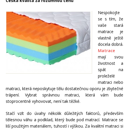
Česká kvalita za rozumnou cenu
Nespokojte
se s tím, že
vaše stará
matrace je
vlastně ještě
docela dobrá.
Matrace
mají svou
životnost a
spát na
proleželé
matraci nebo
matraci, která neposkytuje tělu dostatečnou oporu je zbytečné
trápení. Vybrat správnou matraci, která vám bude
stoprocentně vyhovovat, není tak těžké.
Stačí vzít do úvahy několik důležitých faktorů, především
tělesnou váhu a podklad, který bude pod matrací. Matrace se
liší použitým materiálem, tuhostí i výškou. Za kvalitní matraci si