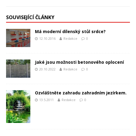
SOUVISEJÍCÍ ČLÁNKY
Má moderní dílenský stůl srdce?
12.10.2016
Redakce
0
Jaké jsou možnosti betonového oplocení
20.10.2022
Redakce
0
Ozvláštněte zahradu zahradním jezírkem.
13.5.2011
Redakce
0