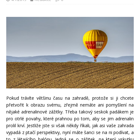
Pokud trávíte většinu času na zahradě, protože si ji chcete
přetvořit k obrazu svému, zřejmě nemáte ani pomyšlení na
nějaké adrenalinové zážitky. Třeba takový seskok padákem je
pro otrlé povahy, které prahnou po tom, aby se jim adrenalin
prolil krví. Jestliže jste si však někdy říkali, jak asi vaše zahrada
vypadá z ptačí perspektivy, nyní máte šanci se na ni podívat, a
to z létajícího balónu. Jedná se o zážitek, na který vskutku