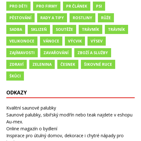
PRO DĚTI
PRO FIRMY
PR ČLÁNEK
PSI
PĚSTOVÁNÍ
RADY A TIPY
ROSTLINY
RŮŽE
SADBA
SKLIZEŇ
SOUTĚŽE
TRÁVMÍK
TRÁVNÍK
VELIKONOCE
VÁNOCE
VÝCVIK
VÝSEV
ZAJÍMAVOSTI
ZAVAŘOVÁNÍ
ZBOŽÍ A SLUŽBY
ZDRAVÍ
ZELENINA
ČESNEK
ŠIKOVNÉ RUCE
ŠKŮCI
ODKAZY
Kvalitní saunové palubky
Saunové palubky, sibiřský modřín nebo teak najdete v eshopu
Au-mex.
Online magazín o bydlení
Inspirace pro útulný domov, dekorace i chytré nápady pro