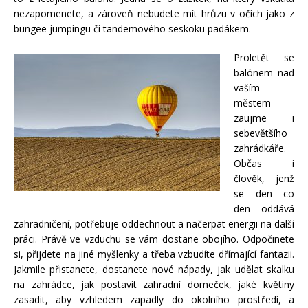
nezapomenete, a zároveň nebudete mít hrůzu v očích jako z
bungee jumpingu či tandemového seskoku padákem.
Proletět se
balónem nad
vaším
městem
zaujme i
sebevětšího
zahrádkáře.
Občas i
člověk, jenž
se den co
den oddává
zahradničení, potřebuje oddechnout a načerpat energii na další
práci. Právě ve vzduchu se vám dostane obojího. Odpočinete
si, přijdete na jiné myšlenky a třeba vzbudíte dřímající fantazii.
Jakmile přistanete, dostanete nové nápady, jak udělat skalku
na zahrádce, jak postavit zahradní domeček, jaké květiny
zasadit, aby vzhledem zapadly do okolního prostředí, a