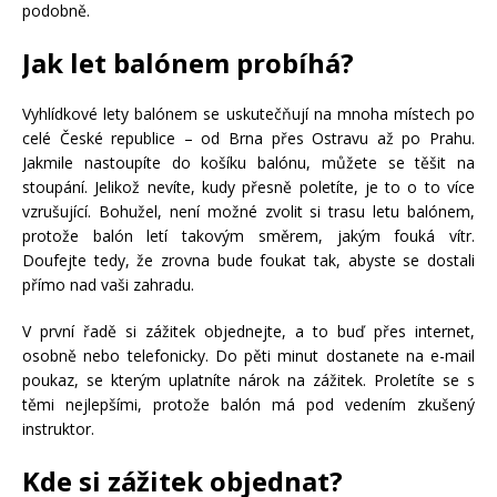
podobně.
Jak let balónem probíhá?
Vyhlídkové lety balónem se uskutečňují na mnoha místech po
celé České republice – od Brna přes Ostravu až po Prahu.
Jakmile nastoupíte do košíku balónu, můžete se těšit na
stoupání. Jelikož nevíte, kudy přesně poletíte, je to o to více
vzrušující. Bohužel, není možné zvolit si trasu letu balónem,
protože balón letí takovým směrem, jakým fouká vítr.
Doufejte tedy, že zrovna bude foukat tak, abyste se dostali
přímo nad vaši zahradu.
V první řadě si zážitek objednejte, a to buď přes internet,
osobně nebo telefonicky. Do pěti minut dostanete na e-mail
poukaz, se kterým uplatníte nárok na zážitek. Proletíte se s
těmi nejlepšími, protože balón má pod vedením zkušený
instruktor.
Kde si zážitek objednat?