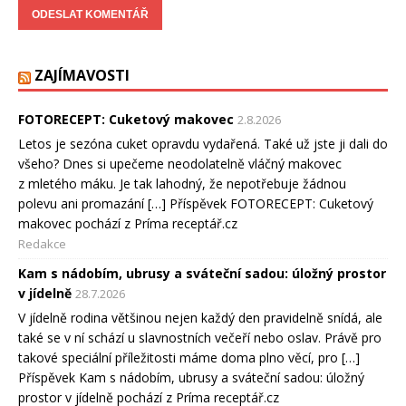
ZAJÍMAVOSTI
FOTORECEPT: Cuketový makovec
2.8.2026
Letos je sezóna cuket opravdu vydařená. Také už jste ji dali do
všeho? Dnes si upečeme neodolatelně vláčný makovec
z mletého máku. Je tak lahodný, že nepotřebuje žádnou
polevu ani promazání […] Příspěvek FOTORECEPT: Cuketový
makovec pochází z Príma receptář.cz
Redakce
Kam s nádobím, ubrusy a sváteční sadou: úložný prostor
v jídelně
28.7.2026
V jídelně rodina většinou nejen každý den pravidelně snídá, ale
také se v ní schází u slavnostních večeří nebo oslav. Právě pro
takové speciální příležitosti máme doma plno věcí, pro […]
Příspěvek Kam s nádobím, ubrusy a sváteční sadou: úložný
prostor v jídelně pochází z Príma receptář.cz