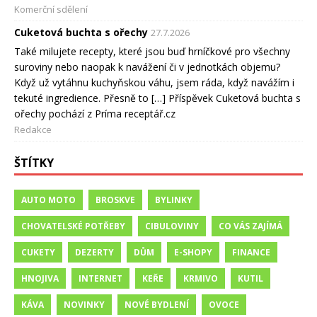
Komerční sdělení
Cuketová buchta s ořechy
27.7.2026
Také milujete recepty, které jsou buď hrníčkové pro všechny
suroviny nebo naopak k navážení či v jednotkách objemu?
Když už vytáhnu kuchyňskou váhu, jsem ráda, když navážím i
tekuté ingredience. Přesně to […] Příspěvek Cuketová buchta s
ořechy pochází z Príma receptář.cz
Redakce
ŠTÍTKY
AUTO MOTO
BROSKVE
BYLINKY
CHOVATELSKÉ POTŘEBY
CIBULOVINY
CO VÁS ZAJÍMÁ
CUKETY
DEZERTY
DŮM
E-SHOPY
FINANCE
HNOJIVA
INTERNET
KEŘE
KRMIVO
KUTIL
KÁVA
NOVINKY
NOVÉ BYDLENÍ
OVOCE