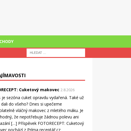
CHODY
AJÍMAVOSTI
RECEPT: Cuketový makovec
2.8.2026
 je sezóna cuket opravdu vydařená. Také už
ji dali do všeho? Dnes si upečeme
latelně vláčný makovec z mletého máku. Je
ahodný, že nepotřebuje žádnou polevu ani
azání […] Příspěvek FOTORECEPT: Cuketový
ec pochází z Príma receptář.cz