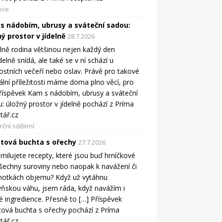
kce
s nádobím, ubrusy a sváteční sadou:
ý prostor v jídelně
28.7.2026
elně rodina většinou nejen každý den
delně snídá, ale také se v ní schází u
ostních večeří nebo oslav. Právě pro takové
ální příležitosti máme doma plno věcí, pro
říspěvek Kam s nádobím, ubrusy a sváteční
: úložný prostor v jídelně pochází z Príma
tář.cz
ční sdělení
tová buchta s ořechy
27.7.2026
milujete recepty, které jsou buď hrníčkové
šechny suroviny nebo naopak k navážení či
notkách objemu? Když už vytáhnu
ňskou váhu, jsem ráda, když navážím i
é ingredience. Přesně to […] Příspěvek
ová buchta s ořechy pochází z Príma
tář.cz