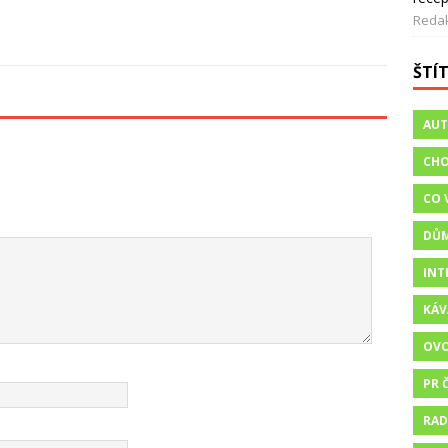
Reda
ŠTÍ
AU
CHO
CO 
DŮ
INT
KÁV
OV
PR 
RAD