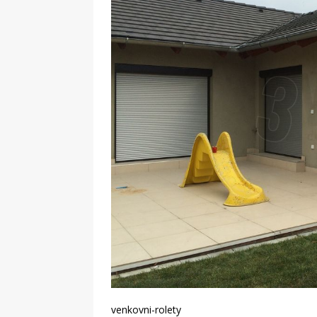
vyplatí?
STAVBA
venkovni-rolety