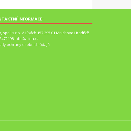
NTAKTNÍ INFORMACE:
a, spol. s r.o. V Lípách 157 295 01 Mnichovo Hradiště
63472198 info@alida.cz
ady ochrany osobních údajů