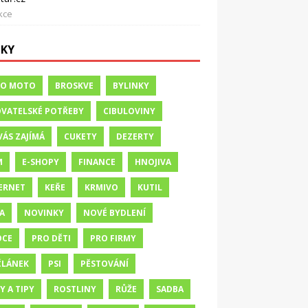
kce
TKY
TO MOTO
BROSKVE
BYLINKY
VATELSKÉ POTŘEBY
CIBULOVINY
VÁS ZAJÍMÁ
CUKETY
DEZERTY
M
E-SHOPY
FINANCE
HNOJIVA
ERNET
KEŘE
KRMIVO
KUTIL
A
NOVINKY
NOVÉ BYDLENÍ
OCE
PRO DĚTI
PRO FIRMY
ČLÁNEK
PSI
PĚSTOVÁNÍ
Y A TIPY
ROSTLINY
RŮŽE
SADBA