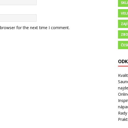
SKL
VEL
ZAJ
 browser for the next time I comment.
ZBO
ČES
ODK
Kvali
Sauno
najd
Onlin
Inspi
nápad
Rady 
Prakt