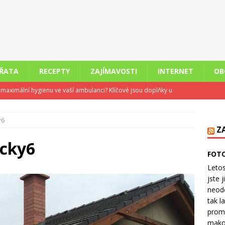
ÍŘATA
RECEPTY
ZAJÍMAVOSTI
INTERNET
OB
it maximální hygienu ve vaší ambulanci? Klíčové jsou doplňky u
STI
y6
 v pohodě: Klimatizace pro příjemné ochlazení domácnosti
Z
ecky6
FOTO
 nemůže odpočívat aneb Jak bolest a zánět narušují spánek
Letos
jste 
neodo
e skladu firmám pomáhá šetřit čas i peníze
OBCHODY
tak l
kce staršího bytu versus koupě novostavby: Co se dnes více
prom
makov