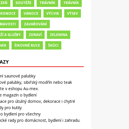
IZEŇ
SOUTĚŽE
TRÁVMÍK
TRÁVNÍK
IKONOCE
VÁNOCE
VÝCVIK
VÝSEV
ÍMAVOSTI
ZAVAŘOVÁNÍ
ŽÍ A SLUŽBY
ZDRAVÍ
ZELENINA
NEK
ŠIKOVNÉ RUCE
ŠKŮCI
AZY
tní saunové palubky
vé palubky, sibiřský modřín nebo teak
ete v eshopu Au-mex.
e magazín o bydlení
race pro útulný domov, dekorace i chytré
y pro kutily.
o bydlení pro všechny
ické rady pro domácnost, bydlení i zahradu.