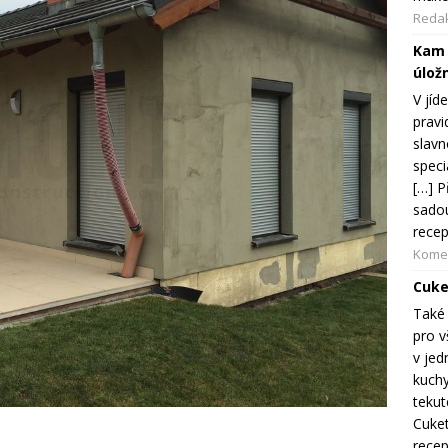
Reda
Kam 
úložn
V jíd
pravi
slavn
speci
[…] P
sadou
recep
Komer
Cuke
Také 
pro v
v jed
kuchy
tekut
Cuket
recep