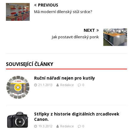
PREVIOUS
Má moderní dílenský stůl srdce?
NEXT
Jak postavit dílenský ponk
SOUVISEJÍCÍ ČLÁNKY
Ruční nářadí nejen pro kutily
21.1.2013
Redakce
0
Střípky z historie digitálních zrcadlovek
Canon.
19.3.2012
Redakce
0