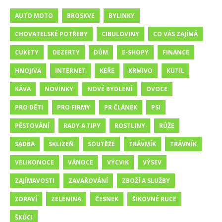
AUTO MOTO
BROSKVE
BYLINKY
CHOVATELSKÉ POTŘEBY
CIBULOVINY
CO VÁS ZAJÍMÁ
CUKETY
DEZERTY
DŮM
E-SHOPY
FINANCE
HNOJIVA
INTERNET
KEŘE
KRMIVO
KUTIL
KÁVA
NOVINKY
NOVÉ BYDLENÍ
OVOCE
PRO DĚTI
PRO FIRMY
PR ČLÁNEK
PSI
PĚSTOVÁNÍ
RADY A TIPY
ROSTLINY
RŮŽE
SADBA
SKLIZEŇ
SOUTĚŽE
TRÁVMÍK
TRÁVNÍK
VELIKONOCE
VÁNOCE
VÝCVIK
VÝSEV
ZAJÍMAVOSTI
ZAVAŘOVÁNÍ
ZBOŽÍ A SLUŽBY
ZDRAVÍ
ZELENINA
ČESNEK
ŠIKOVNÉ RUCE
ŠKŮCI