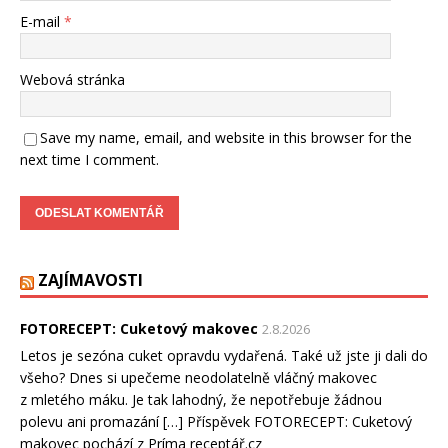
E-mail
*
Webová stránka
Save my name, email, and website in this browser for the
next time I comment.
ZAJÍMAVOSTI
FOTORECEPT: Cuketový makovec
2.8.2026
Letos je sezóna cuket opravdu vydařená. Také už jste ji dali do
všeho? Dnes si upečeme neodolatelně vláčný makovec
z mletého máku. Je tak lahodný, že nepotřebuje žádnou
polevu ani promazání […] Příspěvek FOTORECEPT: Cuketový
makovec pochází z Príma receptář.cz