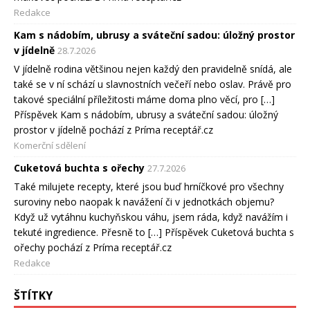
Redakce
Kam s nádobím, ubrusy a sváteční sadou: úložný prostor
v jídelně
28.7.2026
V jídelně rodina většinou nejen každý den pravidelně snídá, ale
také se v ní schází u slavnostních večeří nebo oslav. Právě pro
takové speciální příležitosti máme doma plno věcí, pro […]
Příspěvek Kam s nádobím, ubrusy a sváteční sadou: úložný
prostor v jídelně pochází z Príma receptář.cz
Komerční sdělení
Cuketová buchta s ořechy
27.7.2026
Také milujete recepty, které jsou buď hrníčkové pro všechny
suroviny nebo naopak k navážení či v jednotkách objemu?
Když už vytáhnu kuchyňskou váhu, jsem ráda, když navážím i
tekuté ingredience. Přesně to […] Příspěvek Cuketová buchta s
ořechy pochází z Príma receptář.cz
Redakce
ŠTÍTKY