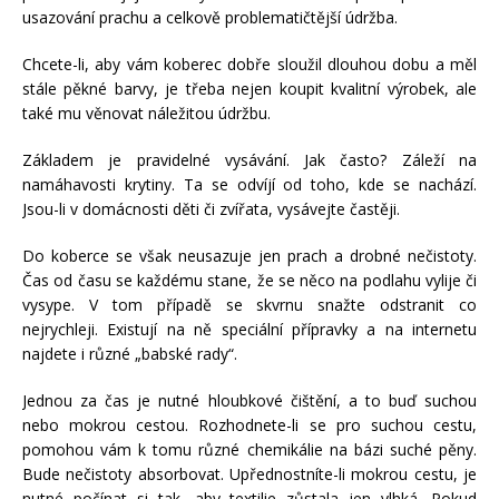
usazování prachu a celkově problematičtější údržba.
Chcete-li, aby vám koberec dobře sloužil dlouhou dobu a měl
stále pěkné barvy, je třeba nejen koupit kvalitní výrobek, ale
také mu věnovat náležitou údržbu.
Základem je pravidelné vysávání. Jak často? Záleží na
namáhavosti krytiny. Ta se odvíjí od toho, kde se nachází.
Jsou-li v domácnosti děti či zvířata, vysávejte častěji.
Do koberce se však neusazuje jen prach a drobné nečistoty.
Čas od času se každému stane, že se něco na podlahu vylije či
vysype. V tom případě se skvrnu snažte odstranit co
nejrychleji. Existují na ně speciální přípravky a na internetu
najdete i různé „babské rady“.
Jednou za čas je nutné hloubkové čištění, a to buď suchou
nebo mokrou cestou. Rozhodnete-li se pro suchou cestu,
pomohou vám k tomu různé chemikálie na bázi suché pěny.
Bude nečistoty absorbovat. Upřednostníte-li mokrou cestu, je
nutné počínat si tak, aby textilie zůstala jen vlhká. Pokud