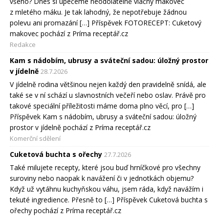
všeho? Dnes si upečeme neodolatelně vláčný makovec
z mletého máku. Je tak lahodný, že nepotřebuje žádnou
polevu ani promazání […] Příspěvek FOTORECEPT: Cuketový
makovec pochází z Príma receptář.cz
Redakce
Kam s nádobím, ubrusy a sváteční sadou: úložný prostor
v jídelně
28.7.2026
V jídelně rodina většinou nejen každý den pravidelně snídá, ale
také se v ní schází u slavnostních večeří nebo oslav. Právě pro
takové speciální příležitosti máme doma plno věcí, pro […]
Příspěvek Kam s nádobím, ubrusy a sváteční sadou: úložný
prostor v jídelně pochází z Príma receptář.cz
Komerční sdělení
Cuketová buchta s ořechy
27.7.2026
Také milujete recepty, které jsou buď hrníčkové pro všechny
suroviny nebo naopak k navážení či v jednotkách objemu?
Když už vytáhnu kuchyňskou váhu, jsem ráda, když navážím i
tekuté ingredience. Přesně to […] Příspěvek Cuketová buchta s
ořechy pochází z Príma receptář.cz