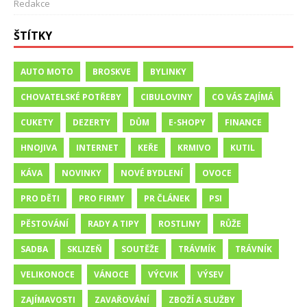
Redakce
ŠTÍTKY
AUTO MOTO
BROSKVE
BYLINKY
CHOVATELSKÉ POTŘEBY
CIBULOVINY
CO VÁS ZAJÍMÁ
CUKETY
DEZERTY
DŮM
E-SHOPY
FINANCE
HNOJIVA
INTERNET
KEŘE
KRMIVO
KUTIL
KÁVA
NOVINKY
NOVÉ BYDLENÍ
OVOCE
PRO DĚTI
PRO FIRMY
PR ČLÁNEK
PSI
PĚSTOVÁNÍ
RADY A TIPY
ROSTLINY
RŮŽE
SADBA
SKLIZEŇ
SOUTĚŽE
TRÁVMÍK
TRÁVNÍK
VELIKONOCE
VÁNOCE
VÝCVIK
VÝSEV
ZAJÍMAVOSTI
ZAVAŘOVÁNÍ
ZBOŽÍ A SLUŽBY