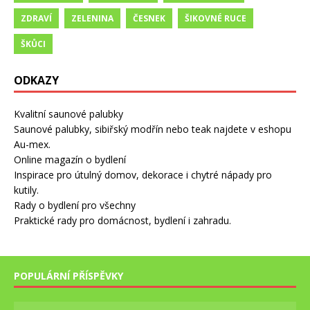
ZDRAVÍ
ZELENINA
ČESNEK
ŠIKOVNÉ RUCE
ŠKŮCI
ODKAZY
Kvalitní saunové palubky
Saunové palubky, sibiřský modřín nebo teak najdete v eshopu
Au-mex.
Online magazín o bydlení
Inspirace pro útulný domov, dekorace i chytré nápady pro
kutily.
Rady o bydlení pro všechny
Praktické rady pro domácnost, bydlení i zahradu.
POPULÁRNÍ PŘÍSPĚVKY