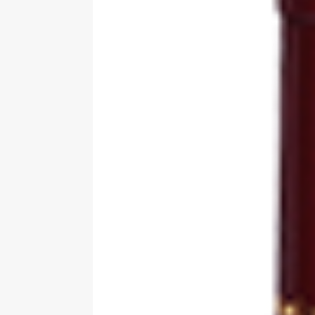
vyplatí?
STAVBA