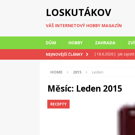
LOSKUTÁKOV
VÁŠ INTERNETOVÝ HOBBY MAGAZÍN
DŮM
HOBBY
ZAHRADA
ZV
[ 18.6.2026 ]
Jak zajist
NEJNOVĚJŠÍ ČLÁNKY
umývárny
ZAJÍMAVO
HOME
2015
Leden
[ 18.6.2026 ]
Léto doma
INTERIÉR
Měsíc:
Leden 2015
[ 21.5.2026 ]
Když tělo
RECEPTY
ZAJÍMAVOSTI
[ 21.5.2026 ]
Pořádek v
[ 24.7.2026 ]
Rekonstru