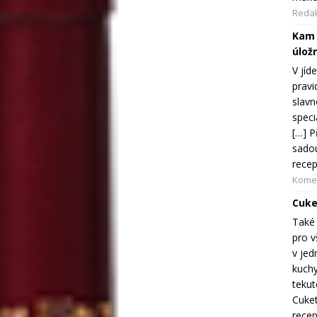
Reda
Kam 
úložn
V jíd
pravi
slavn
speci
[…] P
sadou
recep
Komer
Cuke
Také 
pro v
v jed
kuchy
tekut
Cuket
recep