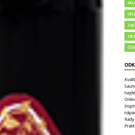
SKL
VEL
ZAJ
ZBO
ČES
ODK
Kvali
Sauno
najd
Onlin
Inspi
nápad
Rady 
Prakt