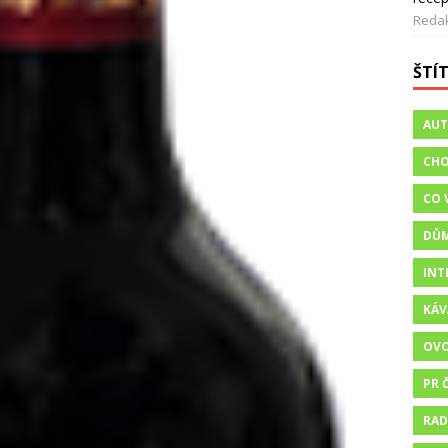
Reda
ŠTÍ
AU
CHO
CO 
DŮ
INT
KÁV
OV
PR 
RAD