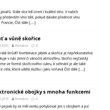
ařů. Stále více lidí ocení i kvalitní víno. V našich
y především víno bílé, pokud dáváte přednost vínu
 Francie,
Číst dále […..]
ť a vůně skořice
1.2015
Redakce
0
rádi štrůdl? Kombinace jablek a skořice je nepřekonatelná
kuje v nás zimní či vánoční atmosféru. Skořici nejčastěji
eme ve formě skořicového cukru, k sehnání je ale také
ce celá, která udělá službu i jako voňavá
Číst dále […..]
ktronické obojky s mnoha funkcemi
1.2015
Redakce
0
 pejsek by se měl venku pohybovat jen s obojkem a psí