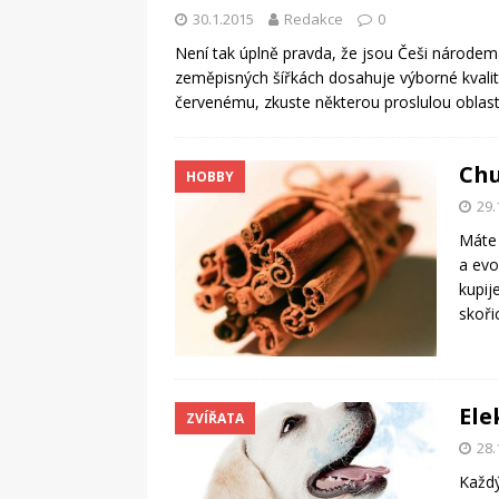
30.1.2015
Redakce
0
Není tak úplně pravda, že jsou Češi národem piv
zeměpisných šířkách dosahuje výborné kvalit
červenému, zkuste některou proslulou oblast
Chu
HOBBY
29.
Máte 
a evo
kupij
skoři
Ele
ZVÍŘATA
28.
Každý