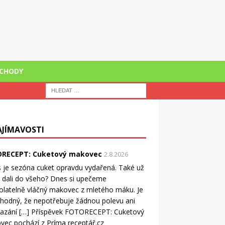
CHODY
AJÍMAVOSTI
RECEPT: Cuketový makovec
2.8.2026
 je sezóna cuket opravdu vydařená. Také už
ji dali do všeho? Dnes si upečeme
latelně vláčný makovec z mletého máku. Je
ahodný, že nepotřebuje žádnou polevu ani
azání […] Příspěvek FOTORECEPT: Cuketový
ec pochází z Príma receptář.cz