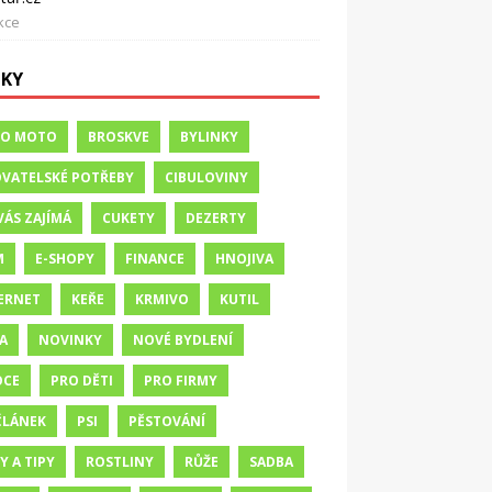
kce
TKY
TO MOTO
BROSKVE
BYLINKY
VATELSKÉ POTŘEBY
CIBULOVINY
VÁS ZAJÍMÁ
CUKETY
DEZERTY
M
E-SHOPY
FINANCE
HNOJIVA
ERNET
KEŘE
KRMIVO
KUTIL
A
NOVINKY
NOVÉ BYDLENÍ
OCE
PRO DĚTI
PRO FIRMY
ČLÁNEK
PSI
PĚSTOVÁNÍ
Y A TIPY
ROSTLINY
RŮŽE
SADBA