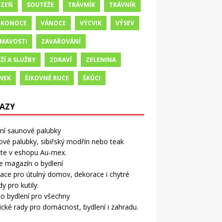
IZEŇ
SOUTĚŽE
TRÁVMÍK
TRÁVNÍK
IKONOCE
VÁNOCE
VÝCVIK
VÝSEV
ÍMAVOSTI
ZAVAŘOVÁNÍ
ŽÍ A SLUŽBY
ZDRAVÍ
ZELENINA
NEK
ŠIKOVNÉ RUCE
ŠKŮCI
AZY
tní saunové palubky
vé palubky, sibiřský modřín nebo teak
ete v eshopu Au-mex.
e magazín o bydlení
race pro útulný domov, dekorace i chytré
y pro kutily.
o bydlení pro všechny
ické rady pro domácnost, bydlení i zahradu.