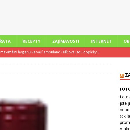
ÍŘATA
RECEPTY
ZAJÍMAVOSTI
INTERNET
OB
it maximální hygienu ve vaší ambulanci? Klíčové jsou doplňky u
STI
 v pohodě: Klimatizace pro příjemné ochlazení domácnosti
Z
FOTO
 nemůže odpočívat aneb Jak bolest a zánět narušují spánek
Letos
jste 
neodo
e skladu firmám pomáhá šetřit čas i peníze
OBCHODY
tak l
kce staršího bytu versus koupě novostavby: Co se dnes více
prom
makov