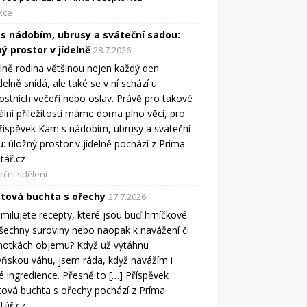
kce
s nádobím, ubrusy a sváteční sadou:
ý prostor v jídelně
28.7.2026
elně rodina většinou nejen každý den
delně snídá, ale také se v ní schází u
ostních večeří nebo oslav. Právě pro takové
ální příležitosti máme doma plno věcí, pro
říspěvek Kam s nádobím, ubrusy a sváteční
: úložný prostor v jídelně pochází z Príma
tář.cz
ční sdělení
tová buchta s ořechy
27.7.2026
milujete recepty, které jsou buď hrníčkové
šechny suroviny nebo naopak k navážení či
notkách objemu? Když už vytáhnu
ňskou váhu, jsem ráda, když navážím i
é ingredience. Přesně to […] Příspěvek
ová buchta s ořechy pochází z Príma
tář.cz