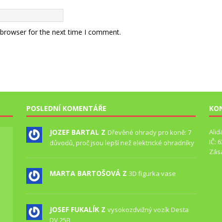
 browser for the next time I comment.
POSLEDNÍ KOMENTÁŘE
KO
JOZEF BARTAL Z
Alid
Dřevěné ohrady pro koně: 7
IČ: 
důvodů, proč jsou lepší než elektrické ohradníky
Zás
MARTA BARTOŠOVÁ Z
3D figurka vase
JOSEF FUKALÍK Z
vysokozdvižný vozík Desta
DV 25B