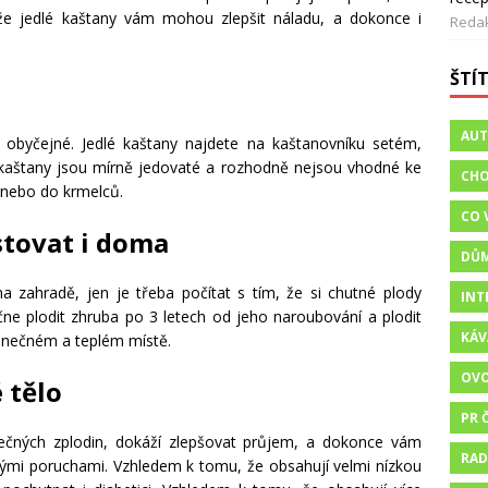
, že jedlé kaštany vám mohou zlepšit náladu, a dokonce i
Reda
ŠTÍ
n
AU
y obyčejné. Jedlé kaštany najdete na kaštanovníku setém,
 kaštany jsou mírně jedovaté a rozhodně nejsou vhodné ke
CHO
, nebo do krmelců.
CO 
tovat i doma
DŮ
 zahradě, jen je třeba počítat s tím, že si chutné plody
INT
ne plodit zhruba po 3 letech od jeho naroubování a plodit
KÁV
lunečném a teplém místě.
OV
 tělo
PR 
zpečných zplodin, dokáží zlepšovat průjem, a dokonce vám
RAD
ými poruchami. Vzhledem k tomu, že obsahují velmi nízkou