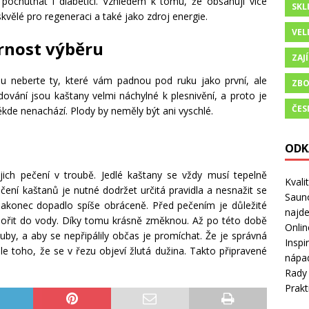
pochutnat i diabetici. Vzhledem k tomu, že obsahují více
SKL
vělé pro regeneraci a také jako zdroj energie.
VEL
rnost výběru
ZAJ
u neberte ty, které vám padnou pod ruku jako první, ale
ZBO
ování jsou kaštany velmi náchylné k plesnivění, a proto je
ČES
někde nenachází. Plody by neměly být ani vyschlé.
ODK
jich pečení v troubě. Jedlé kaštany se vždy musí tepelně
Kvali
ečení kaštanů je nutné dodržet určitá pravidla a nesnažit se
Sauno
 nakonec dopadlo spíše obráceně. Před pečením je důležité
najd
onořit do vody. Díky tomu krásně změknou. Až po této době
Onlin
ouby, a aby se nepřipálily občas je promíchat. Že je správná
Inspi
 toho, že se v řezu objeví žlutá dužina. Takto připravené
nápad
Rady 
Prakt