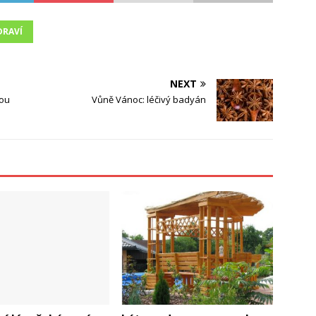
DRAVÍ
NEXT
vou
Vůně Vánoc: léčivý badyán