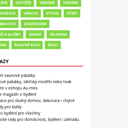
IZEŇ
SOUTĚŽE
TRÁVMÍK
TRÁVNÍK
IKONOCE
VÁNOCE
VÝCVIK
VÝSEV
ÍMAVOSTI
ZAVAŘOVÁNÍ
ŽÍ A SLUŽBY
ZDRAVÍ
ZELENINA
NEK
ŠIKOVNÉ RUCE
ŠKŮCI
AZY
tní saunové palubky
vé palubky, sibiřský modřín nebo teak
ete v eshopu Au-mex.
e magazín o bydlení
race pro útulný domov, dekorace i chytré
y pro kutily.
o bydlení pro všechny
ické rady pro domácnost, bydlení i zahradu.