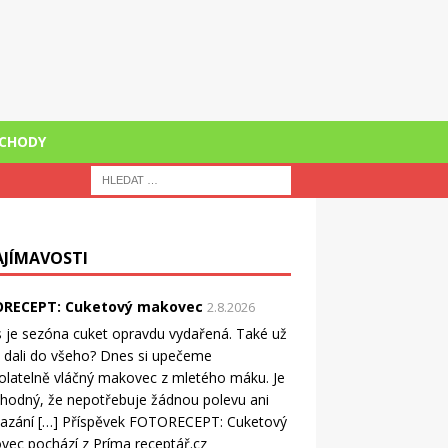
CHODY
AJÍMAVOSTI
RECEPT: Cuketový makovec
2.8.2026
 je sezóna cuket opravdu vydařená. Také už
ji dali do všeho? Dnes si upečeme
latelně vláčný makovec z mletého máku. Je
ahodný, že nepotřebuje žádnou polevu ani
azání […] Příspěvek FOTORECEPT: Cuketový
ec pochází z Príma receptář.cz