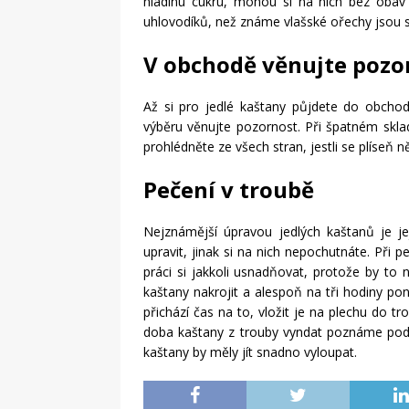
hladinu cukru, mohou si na nich bez obav 
uhlovodíků, než známe vlašské ořechy jsou sk
V obchodě věnujte pozo
Až si pro jedlé kaštany půjdete do obchod
výběru věnujte pozornost. Při špatném sklad
prohlédněte ze všech stran, jestli se plíseň 
Pečení v troubě
Nejznámější úpravou jedlých kaštanů je je
upravit, jinak si na nich nepochutnáte. Při p
práci si jakkoli usnadňovat, protože by to
kaštany nakrojit a alespoň na tři hodiny p
přichází čas na to, vložit je na plechu do tr
doba kaštany z trouby vyndat poznáme podle
kaštany by měly jít snadno vyloupat.