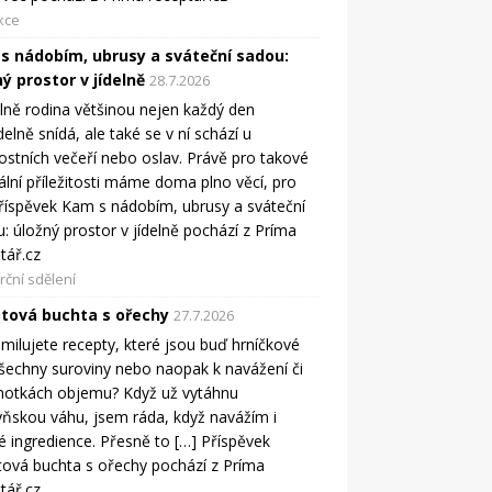
kce
s nádobím, ubrusy a sváteční sadou:
ý prostor v jídelně
28.7.2026
elně rodina většinou nejen každý den
delně snídá, ale také se v ní schází u
ostních večeří nebo oslav. Právě pro takové
ální příležitosti máme doma plno věcí, pro
říspěvek Kam s nádobím, ubrusy a sváteční
: úložný prostor v jídelně pochází z Príma
tář.cz
ční sdělení
tová buchta s ořechy
27.7.2026
milujete recepty, které jsou buď hrníčkové
šechny suroviny nebo naopak k navážení či
notkách objemu? Když už vytáhnu
ňskou váhu, jsem ráda, když navážím i
é ingredience. Přesně to […] Příspěvek
ová buchta s ořechy pochází z Príma
tář.cz