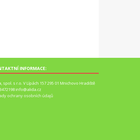
NTAKTNÍ INFORMACE:
a, spol. s r.o. V Lípách 157 295 01 Mnichovo Hradiště
63472198 info@alida.cz
ady ochrany osobních údajů