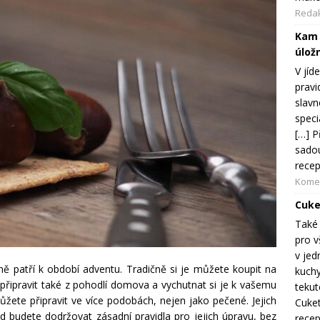
Reda
Kam 
úložn
V jíd
pravi
slavn
speci
[…] P
sadou
recep
Komer
Cuke
Také 
pro v
v jed
ně patří k období adventu. Tradičně si je můžete koupit na
kuchy
připravit také z pohodlí domova a vychutnat si je k vašemu
tekut
žete připravit ve více podobách, nejen jako pečené. Jejich
Cuket
ud budete dodržovat zásadní pravidla pro jejich úpravu, bez
recep