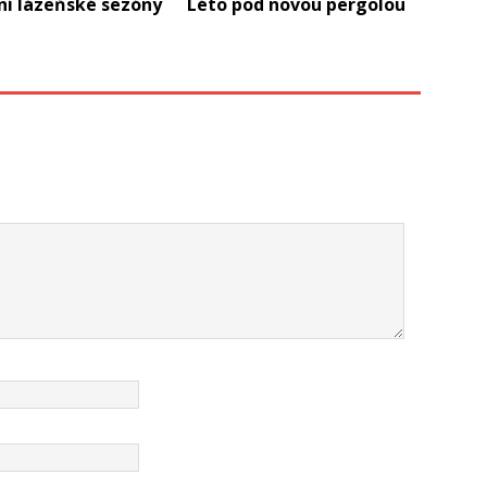
ní lázeňské sezóny
Léto pod novou pergolou