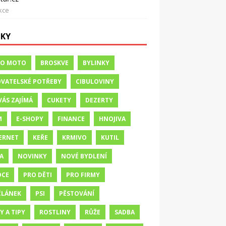
kce
TKY
TO MOTO
BROSKVE
BYLINKY
VATELSKÉ POTŘEBY
CIBULOVINY
VÁS ZAJÍMÁ
CUKETY
DEZERTY
M
E-SHOPY
FINANCE
HNOJIVA
ERNET
KEŘE
KRMIVO
KUTIL
A
NOVINKY
NOVÉ BYDLENÍ
OCE
PRO DĚTI
PRO FIRMY
ČLÁNEK
PSI
PĚSTOVÁNÍ
Y A TIPY
ROSTLINY
RŮŽE
SADBA