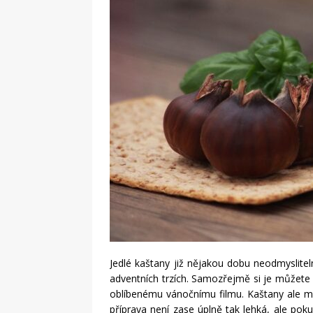
vyplatí?
STAVBA
Jedlé kaštany již nějakou dobu neodmyslitel
adventních trzích. Samozřejmě si je můžete 
oblíbenému vánočnímu filmu. Kaštany ale mů
příprava není zase úplně tak lehká, ale pok