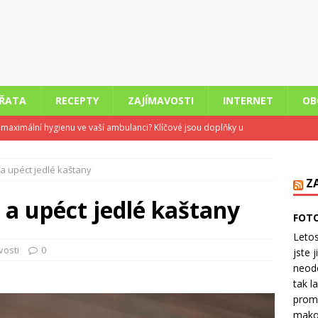
ÍŘATA
RECEPTY
ZAJÍMAVOSTI
INTERNET
OB
it maximální hygienu ve vaší ambulanci? Klíčové jsou doplňky u
STI
 a upéct jedlé kaštany
 v pohodě: Klimatizace pro příjemné ochlazení domácnosti
Z
 a upéct jedlé kaštany
FOTO
 nemůže odpočívat aneb Jak bolest a zánět narušují spánek
Letos
vosti
0
jste 
neodo
e skladu firmám pomáhá šetřit čas i peníze
OBCHODY
tak l
kce staršího bytu versus koupě novostavby: Co se dnes více
prom
makov