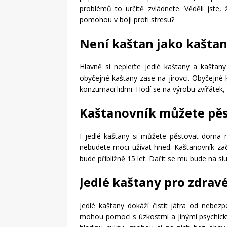
problémů to určitě zvládnete. Věděli jste
pomohou v boji proti stresu?
Není kaštan jako kašta
Hlavně si nepleťte jedlé kaštany a kaštan
obyčejné kaštany zase na jírovci. Obyčejné
konzumaci lidmi. Hodí se na výrobu zvířátek
Kaštanovník můžete pěs
I jedlé kaštany si můžete pěstovat doma na
nebudete moci užívat hned. Kaštanovník zač
bude přibližně 15 let. Dařit se mu bude na s
Jedlé kaštany pro zdravé
Jedlé kaštany dokáží čistit játra od nebe
mohou pomoci s úzkostmi a jinými psychick