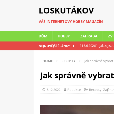
LOSKUTÁKOV
VÁŠ INTERNETOVÝ HOBBY MAGAZÍN
DŮM
HOBBY
ZAHRADA
ZV
[ 18.6.2026 ]
Jak zajist
NEJNOVĚJŠÍ ČLÁNKY
umývárny
ZAJÍMAVO
HOME
RECEPTY
Jak správně vybrat
[ 18.6.2026 ]
Léto doma
INTERIÉR
Jak správně vybrat
[ 21.5.2026 ]
Když tělo
ZAJÍMAVOSTI
6.12.2022
Redakce
Recepty
,
Zajíma
[ 21.5.2026 ]
Pořádek v
[ 24.7.2026 ]
Rekonstru