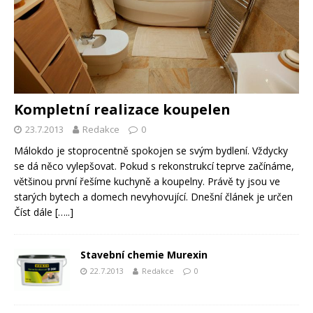
Kompletní realizace koupelen
23.7.2013
Redakce
0
Málokdo je stoprocentně spokojen se svým bydlení. Vždycky
se dá něco vylepšovat. Pokud s rekonstrukcí teprve začínáme,
většinou první řešíme kuchyně a koupelny. Právě ty jsou ve
starých bytech a domech nevyhovující. Dnešní článek je určen
Číst dále […..]
Stavební chemie Murexin
22.7.2013
Redakce
0