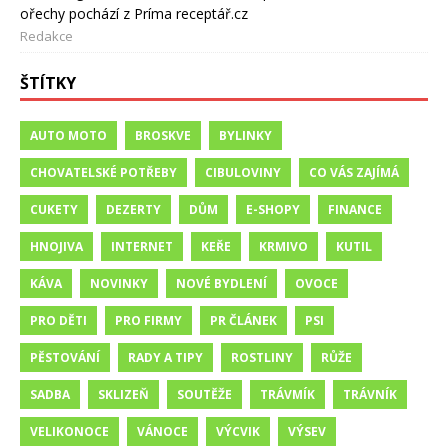
ořechy pochází z Príma receptář.cz
Redakce
ŠTÍTKY
AUTO MOTO
BROSKVE
BYLINKY
CHOVATELSKÉ POTŘEBY
CIBULOVINY
CO VÁS ZAJÍMÁ
CUKETY
DEZERTY
DŮM
E-SHOPY
FINANCE
HNOJIVA
INTERNET
KEŘE
KRMIVO
KUTIL
KÁVA
NOVINKY
NOVÉ BYDLENÍ
OVOCE
PRO DĚTI
PRO FIRMY
PR ČLÁNEK
PSI
PĚSTOVÁNÍ
RADY A TIPY
ROSTLINY
RŮŽE
SADBA
SKLIZEŇ
SOUTĚŽE
TRÁVMÍK
TRÁVNÍK
VELIKONOCE
VÁNOCE
VÝCVIK
VÝSEV