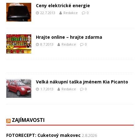
Ceny elektrické energie
22.7.2013
Redakce
0
Hrajte online – hrajte zdarma
8.7.2013
Redakce
0
Velká nákupní taška jménem Kia Picanto
1.7.2013
Redakce
0
ZAJÍMAVOSTI
FOTORECEPT: Cuketový makovec
2.8.2026