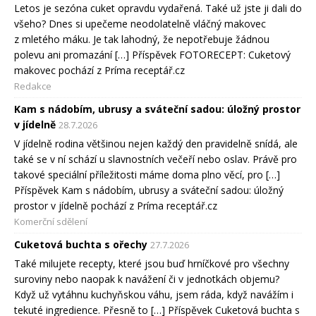
Letos je sezóna cuket opravdu vydařená. Také už jste ji dali do
všeho? Dnes si upečeme neodolatelně vláčný makovec
z mletého máku. Je tak lahodný, že nepotřebuje žádnou
polevu ani promazání […] Příspěvek FOTORECEPT: Cuketový
makovec pochází z Príma receptář.cz
Redakce
Kam s nádobím, ubrusy a sváteční sadou: úložný prostor
v jídelně
28.7.2026
V jídelně rodina většinou nejen každý den pravidelně snídá, ale
také se v ní schází u slavnostních večeří nebo oslav. Právě pro
takové speciální příležitosti máme doma plno věcí, pro […]
Příspěvek Kam s nádobím, ubrusy a sváteční sadou: úložný
prostor v jídelně pochází z Príma receptář.cz
Komerční sdělení
Cuketová buchta s ořechy
27.7.2026
Také milujete recepty, které jsou buď hrníčkové pro všechny
suroviny nebo naopak k navážení či v jednotkách objemu?
Když už vytáhnu kuchyňskou váhu, jsem ráda, když navážím i
tekuté ingredience. Přesně to […] Příspěvek Cuketová buchta s