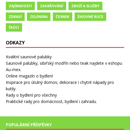
ZAJÍMAVOSTI
ZAVAŘOVÁNÍ
ZBOŽÍ A SLUŽBY
ZDRAVÍ
ZELENINA
ČESNEK
ŠIKOVNÉ RUCE
ŠKŮCI
ODKAZY
Kvalitní saunové palubky
Saunové palubky, sibiřský modřín nebo teak najdete v eshopu
Au-mex.
Online magazín o bydlení
Inspirace pro útulný domov, dekorace i chytré nápady pro
kutily.
Rady o bydlení pro všechny
Praktické rady pro domácnost, bydlení i zahradu.
POPULÁRNÍ PŘÍSPĚVKY