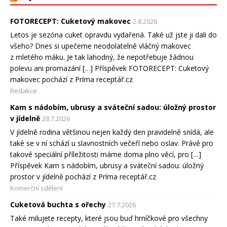
FOTORECEPT: Cuketový makovec
2.8.2026
Letos je sezóna cuket opravdu vydařená. Také už jste ji dali do
všeho? Dnes si upečeme neodolatelně vláčný makovec
z mletého máku. Je tak lahodný, že nepotřebuje žádnou
polevu ani promazání […] Příspěvek FOTORECEPT: Cuketový
makovec pochází z Príma receptář.cz
Redakce
Kam s nádobím, ubrusy a sváteční sadou: úložný prostor
v jídelně
28.7.2026
V jídelně rodina většinou nejen každý den pravidelně snídá, ale
také se v ní schází u slavnostních večeří nebo oslav. Právě pro
takové speciální příležitosti máme doma plno věcí, pro […]
Příspěvek Kam s nádobím, ubrusy a sváteční sadou: úložný
prostor v jídelně pochází z Príma receptář.cz
Komerční sdělení
Cuketová buchta s ořechy
27.7.2026
Také milujete recepty, které jsou buď hrníčkové pro všechny