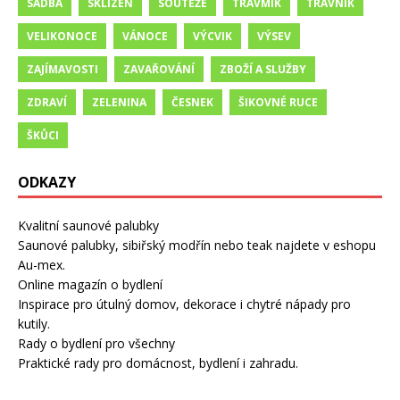
SADBA
SKLIZEŇ
SOUTĚŽE
TRÁVMÍK
TRÁVNÍK
VELIKONOCE
VÁNOCE
VÝCVIK
VÝSEV
ZAJÍMAVOSTI
ZAVAŘOVÁNÍ
ZBOŽÍ A SLUŽBY
ZDRAVÍ
ZELENINA
ČESNEK
ŠIKOVNÉ RUCE
ŠKŮCI
ODKAZY
Kvalitní saunové palubky
Saunové palubky, sibiřský modřín nebo teak najdete v eshopu
Au-mex.
Online magazín o bydlení
Inspirace pro útulný domov, dekorace i chytré nápady pro
kutily.
Rady o bydlení pro všechny
Praktické rady pro domácnost, bydlení i zahradu.