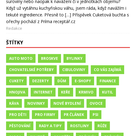
suroviny nebo naopak k navážení či v jednotkách objemu?
Když už vytáhnu kuchyňskou váhu, jsem ráda, když navážím i
tekuté ingredience. Přesně to […] Příspěvek Cuketová buchta s
ořechy pochází z Príma receptář.cz
Redakce
ŠTÍTKY
AUTO MOTO
BROSKVE
BYLINKY
CHOVATELSKÉ POTŘEBY
CIBULOVINY
CO VÁS ZAJÍMÁ
CUKETY
DEZERTY
DŮM
E-SHOPY
FINANCE
HNOJIVA
INTERNET
KEŘE
KRMIVO
KUTIL
KÁVA
NOVINKY
NOVÉ BYDLENÍ
OVOCE
PRO DĚTI
PRO FIRMY
PR ČLÁNEK
PSI
PĚSTOVÁNÍ
RADY A TIPY
ROSTLINY
RŮŽE