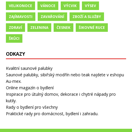
VELIKONOCE
VÁNOCE
VÝCVIK
VÝSEV
ZAJÍMAVOSTI
ZAVAŘOVÁNÍ
ZBOŽÍ A SLUŽBY
ZDRAVÍ
ZELENINA
ČESNEK
ŠIKOVNÉ RUCE
ŠKŮCI
ODKAZY
Kvalitní saunové palubky
Saunové palubky, sibiřský modřín nebo teak najdete v eshopu
Au-mex.
Online magazín o bydlení
Inspirace pro útulný domov, dekorace i chytré nápady pro
kutily.
Rady o bydlení pro všechny
Praktické rady pro domácnost, bydlení i zahradu.