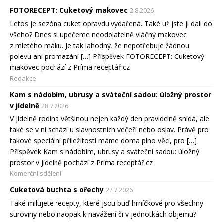
FOTORECEPT: Cuketový makovec
2.8.2026
Letos je sezóna cuket opravdu vydařená. Také už jste ji dali do
všeho? Dnes si upečeme neodolatelně vláčný makovec
z mletého máku. Je tak lahodný, že nepotřebuje žádnou
polevu ani promazání […] Příspěvek FOTORECEPT: Cuketový
makovec pochází z Príma receptář.cz
Redakce
Kam s nádobím, ubrusy a sváteční sadou: úložný prostor
v jídelně
28.7.2026
V jídelně rodina většinou nejen každý den pravidelně snídá, ale
také se v ní schází u slavnostních večeří nebo oslav. Právě pro
takové speciální příležitosti máme doma plno věcí, pro […]
Příspěvek Kam s nádobím, ubrusy a sváteční sadou: úložný
prostor v jídelně pochází z Príma receptář.cz
Komerční sdělení
Cuketová buchta s ořechy
27.7.2026
Také milujete recepty, které jsou buď hrníčkové pro všechny
suroviny nebo naopak k navážení či v jednotkách objemu?