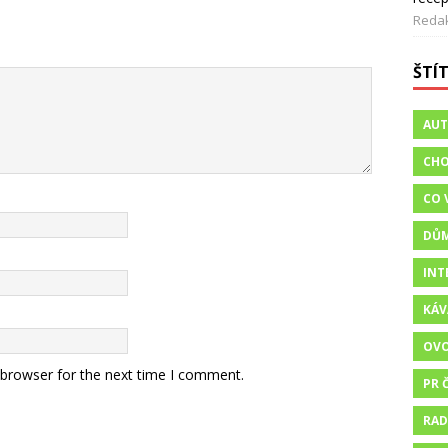
Reda
ŠTÍ
AU
CHO
CO 
DŮ
INT
KÁV
OV
 browser for the next time I comment.
PR 
RAD