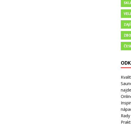
SKL
VEL
ZAJ
ZBO
ČES
ODK
Kvali
Sauno
najd
Onlin
Inspi
nápad
Rady 
Prakt