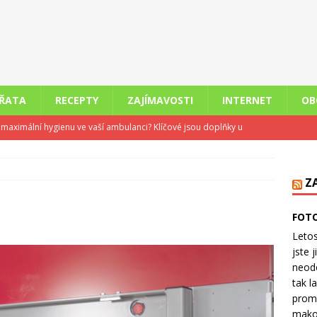
ÍŘATA
RECEPTY
ZAJÍMAVOSTI
INTERNET
OB
it maximální hygienu ve vaší ambulanci? Klíčové jsou doplňky u
STI
 v pohodě: Klimatizace pro příjemné ochlazení domácnosti
Z
FOTO
 nemůže odpočívat aneb Jak bolest a zánět narušují spánek
Letos
jste 
neodo
e skladu firmám pomáhá šetřit čas i peníze
OBCHODY
tak l
kce staršího bytu versus koupě novostavby: Co se dnes více
prom
makov