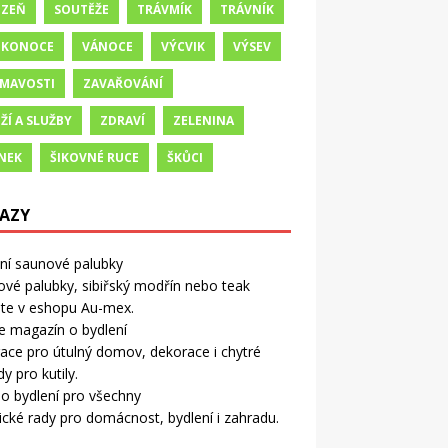
IZEŇ
SOUTĚŽE
TRÁVMÍK
TRÁVNÍK
IKONOCE
VÁNOCE
VÝCVIK
VÝSEV
ÍMAVOSTI
ZAVAŘOVÁNÍ
ŽÍ A SLUŽBY
ZDRAVÍ
ZELENINA
NEK
ŠIKOVNÉ RUCE
ŠKŮCI
AZY
tní saunové palubky
vé palubky, sibiřský modřín nebo teak
ete v eshopu Au-mex.
e magazín o bydlení
race pro útulný domov, dekorace i chytré
y pro kutily.
o bydlení pro všechny
ické rady pro domácnost, bydlení i zahradu.