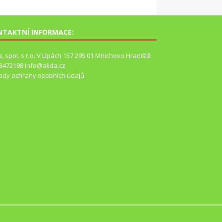
NTAKTNÍ INFORMACE:
a, spol. s r.o. V Lípách 157 295 01 Mnichovo Hradiště
63472198 info@alida.cz
ady ochrany osobních údajů