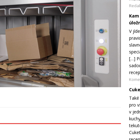
Reda
Kam 
úložn
V jíd
pravi
slavn
speci
[…] P
sadou
recep
Komer
Cuke
Také 
pro v
v jed
kuchy
tekut
Cuket
recep