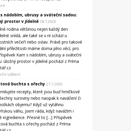
kce
s nádobím, ubrusy a sváteční sadou:
ý prostor v jídelně
28.7.2026
elně rodina většinou nejen každý den
delně snídá, ale také se v ní schází u
ostních večeří nebo oslav. Právě pro takové
ální příležitosti máme doma plno věcí, pro
říspěvek Kam s nádobím, ubrusy a sváteční
: úložný prostor v jídelně pochází z Príma
tář.cz
ční sdělení
tová buchta s ořechy
27.7.2026
milujete recepty, které jsou buď hrníčkové
šechny suroviny nebo naopak k navážení či
notkách objemu? Když už vytáhnu
ňskou váhu, jsem ráda, když navážím i
é ingredience. Přesně to […] Příspěvek
ová buchta s ořechy pochází z Príma
tář.cz