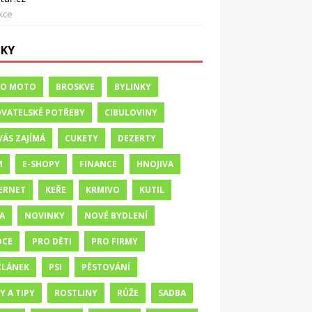
kce
TKY
TO MOTO
BROSKVE
BYLINKY
VATELSKÉ POTŘEBY
CIBULOVINY
VÁS ZAJÍMÁ
CUKETY
DEZERTY
M
E-SHOPY
FINANCE
HNOJIVA
ERNET
KEŘE
KRMIVO
KUTIL
A
NOVINKY
NOVÉ BYDLENÍ
OCE
PRO DĚTI
PRO FIRMY
ČLÁNEK
PSI
PĚSTOVÁNÍ
Y A TIPY
ROSTLINY
RŮŽE
SADBA