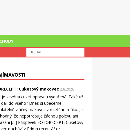
CHODY
AJÍMAVOSTI
RECEPT: Cuketový makovec
2.8.2026
 je sezóna cuket opravdu vydařená. Také už
ji dali do všeho? Dnes si upečeme
latelně vláčný makovec z mletého máku. Je
ahodný, že nepotřebuje žádnou polevu ani
azání […] Příspěvek FOTORECEPT: Cuketový
ec pochází z Príma receptář.cz